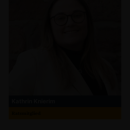
Kathrin Knierim
Ratsmitglied