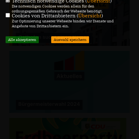
Technisch notwendige Cookies (
Übersicht
)
Die notwendigen Cookies werden allein für den
ordnungsgemäßen Gebrauch der Webseite benötigt.
Cookies von Drittanbietern (
Übersicht
)
Zur Optimierung unserer Webseite binden wir Dienste und
Angebote von Drittanbietern ein.
Osthofen sucht einen Namen
Alle akzeptieren
Auswahl speichern
Bürgermeisterwahl 2024